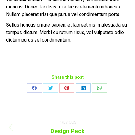
rhoncus. Donec facilisis mi a lacus elementumrhoncus.
Nullam placerat tristique purus vel condimentum porta.
Sellus honcus ornare sapien, et laoreet nisi malesuada eu
tempus dictum. Morbi eu rutrum risus, vel vulputate odio
dictum purus vel condimentum.
Share this post
Share
Share
Share
Share
Share
on
on
on
on
on
Facebook
Twitter
Pinterest
LinkedIn
WhatsApp
Project
PREVIOUS
navigation
Design Pack
Previous